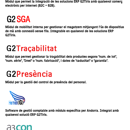
Mòdul que permet la integració de les solucions ERP G2Tiris amb qualsevol comerç
electrònic per internet (B2C – B2B).
Mòdul de mobilitat interna per gestionar el magatzem mitjançant l’ús de dispositius
de mà amb connexió sense fils. Integrable en qualsevol de les solucions ERP
G2Tiris.
Mòdul que permet gestionar la traçabilitat dels productes segons "num. de lot",
"num. sèrie", "Imei" o "num. fabricació", i dates de "caducitat" o "garantia".
Mòdul per la gestió del control de presència del personal.
Software de gestió comptable amb mòduls específics per Andorra. Integrat amb
qualsevol solució ERP G2Tiris.