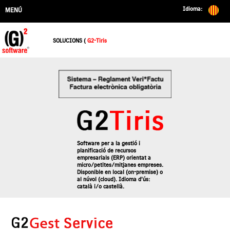
Idioma:
MENÚ
SOLUCIONS (
G2-Tiris
Software per a la gestió i
planificació de recursos
empresarials (ERP) orientat a
micro/petites/mitjanes empreses.
Disponible en local (on-premise) o
al núvol (cloud). Idioma d’ús:
català i/o castellà.