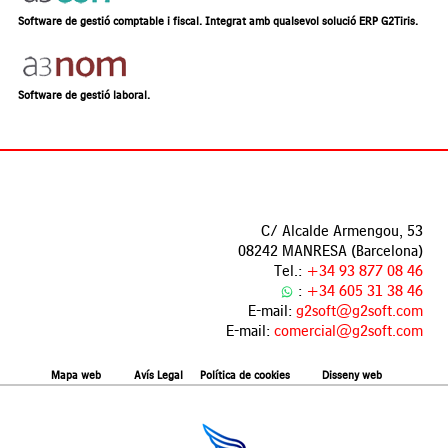
Software de gestió comptable i fiscal. Integrat amb qualsevol solució ERP G2Tiris.
Software de gestió laboral.
C/ Alcalde Armengou, 53
08242 MANRESA (Barcelona)
Tel.:
+34 93 877 08 46
:
+34 605 31 38 46
E-mail:
g2soft@g2soft.com
E-mail:
comercial@g2soft.com
Mapa web
Avís Legal
Política de cookies
Disseny web